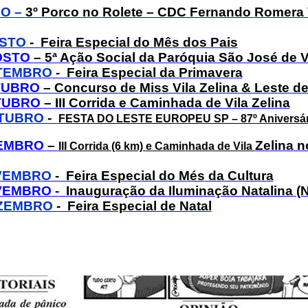
HO
–
3º Porco no Rolete – CDC Fernando
Romera
STO
- Feira Especial do Mês dos Pais
GOSTO
– 5ª Ação Social da Paróquia São José de V
TEMBRO
- Feira Especial da Primavera
UTUBRO
– Concurso de Miss Vila
Zelina
& Leste de
UTUBRO
– III Corrida e Caminhada de Vila
Zelina
TUBRO
-
FESTA DO LESTE EUROPEU SP – 87º Aniversári
VEMBRO
–
Zelina
no
III Corrida (6 km) e Caminhada de Vila
OVEMBRO
- Feira Especial do
Més
da Cultura
OVEMBRO
-
Inauguração da Iluminação Natalina (
ZEMBRO
- Feira Especial de Natal