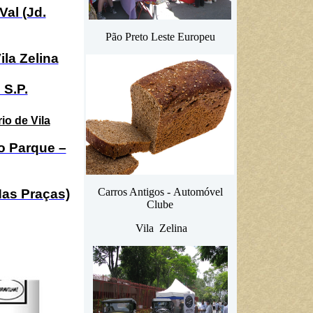
Val (Jd.
Pão Preto Leste Europeu
ila
Zelina
 S.P.
o de Vila
 Parque –
Carros Antigos - Automóvel
Nas Praças)
Clube
Vila Zelina