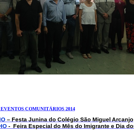
EVENTOS COMUNITÁRIOS 2014
HO
– Festa Junina do Colégio São Miguel Arcanjo
HO
- Feira Especial do Mês do Imigrante e Dia do